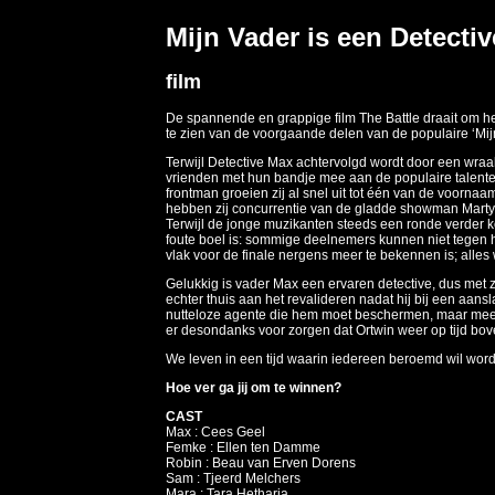
Mijn Vader is een Detectiv
film
De spannende en grappige film The Battle draait om he
te zien van de voorgaande delen van de populaire ‘Mijn
Terwijl Detective Max achtervolgd wordt door een wraa
vrienden met hun bandje mee aan de populaire talenten
frontman groeien zij al snel uit tot één van de voorn
hebben zij concurrentie van de gladde showman Marty di
Terwijl de jonge muzikanten steeds een ronde verder ko
foute boel is: sommige deelnemers kunnen niet tegen
vlak voor de finale nergens meer te bekennen is; alles
Gelukkig is vader Max een ervaren detective, dus met z
echter thuis aan het revalideren nadat hij bij een aans
nutteloze agente die hem moet beschermen, maar meer 
er desondanks voor zorgen dat Ortwin weer op tijd bo
We leven in een tijd waarin iedereen beroemd wil wor
Hoe ver ga jij om te winnen?
CAST
Max : Cees Geel
Femke : Ellen ten Damme
Robin : Beau van Erven Dorens
Sam : Tjeerd Melchers
Mara : Tara Hetharia