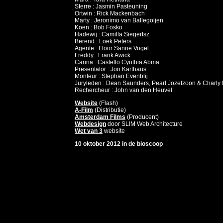
Sterre : Jasmin Pasteuning
Ortwin : Rick Mackenbach
Marty : Jeronimo van Ballegoijen
Koen : Bob Fosko
Hadewij : Camilla Siegertsz
Berend : Loek Peters
Agente : Floor Sanne Vogel
Freddy : Frank Awick
Carina : Castello Cynthia Abma
Presentator : Jon Karthaus
Monteur : Stephan Evenblij
Juryleden : Dean Saunders, Pearl Jozefzoon & Charly 
Rechercheur : John van den Heuvel
Website
(Flash)
A-Film
(Distributie)
Amsterdam Films
(Producent)
Webdesign
door SLIM Web Architecture
Wet van 3
website
10 oktober 2012 in de bioscoop